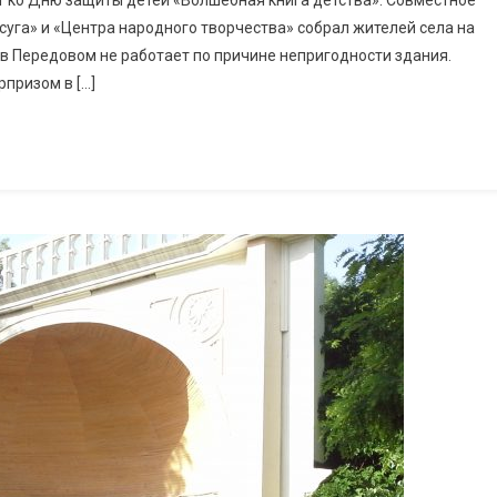
рт ко Дню защиты детей «Волшебная книга детства». Совместное
уга» и «Центра народного творчества» собрал жителей села на
 в Передовом не работает по причине непригодности здания.
призом в […]