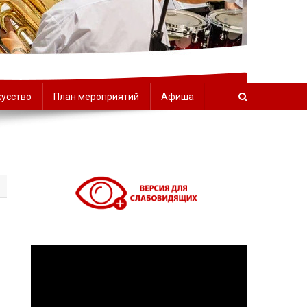
орчества
кусство
План мероприятий
Афиша