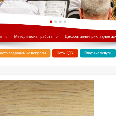
ольский Центр народного тв
ты
Методическая работа
Декоративно-прикладное ис
асто задаваемые вопросы
Сеть КДУ
Платные услуги