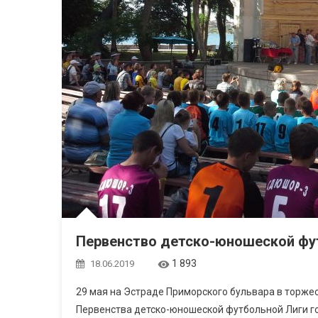
Первенство детско-юношеской фу
1 893
18.06.2019
29 мая на Эстраде Приморского бульвара в торже
Первенства детско-юношеской футбольной Лиги г