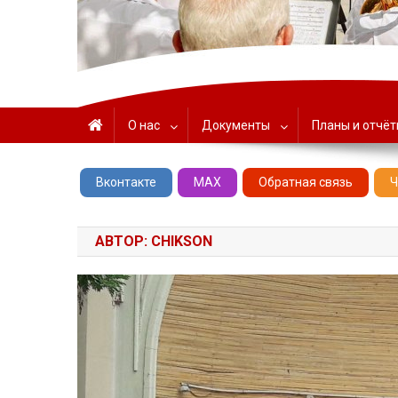
ГАУК «ЦНТ» – Севастоп
О нас
Документы
Планы и отчё
Вконтакте
MAX
Обратная связь
Ч
АВТОР:
CHIKSON