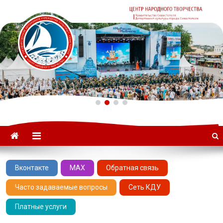
ГАУК «ЦНТ» –
Севастопольский Центр
народного творчества
Вконтакте
MAX
Обратная связь
Часто задаваемые вопросы
Сеть КДУ
Платные услуги