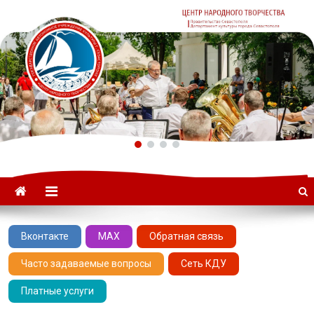
ГАУК «ЦНТ» –
Севастопольский Центр
народного творчества
Вконтакте
MAX
Обратная связь
Часто задаваемые вопросы
Сеть КДУ
Платные услуги