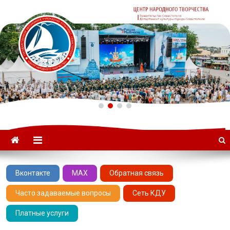
ГАУК «ЦНТ» –
Севастопольский Центр
народного творчества
Вконтакте
MAX
Обратная связь
Часто задаваемые вопросы
Сеть КДУ
Платные услуги