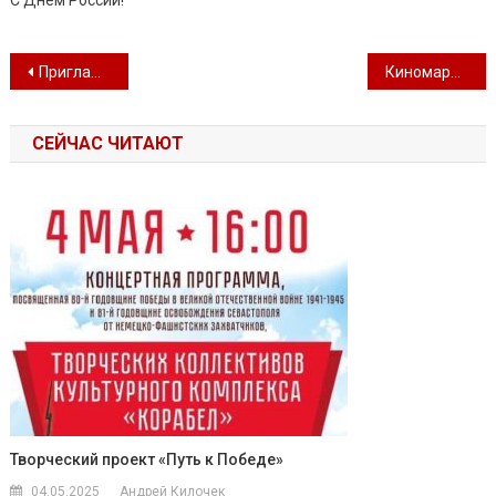
Навигация по записям
Приглашаем на праздничный концерт ко Дню России
Киномарафон ко Дню России
СЕЙЧАС ЧИТАЮТ
Творческий проект «Путь к Победе»
04.05.2025
Андрей Килочек