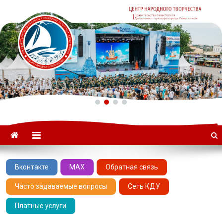
ГАУК «ЦНТ» –
Севастопольский Центр
народного творчества
Вконтакте
MAX
Обратная связь
Часто задаваемые вопросы
Сеть КДУ
Платные услуги