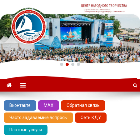
ГАУК «ЦНТ» –
Севастопольский Центр
народного творчества
Вконтакте
MAX
Обратная связь
Часто задаваемые вопросы
Сеть КДУ
Платные услуги