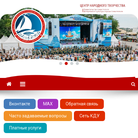
ГАУК «ЦНТ» –
Севастопольский Центр
народного творчества
Вконтакте
MAX
Обратная связь
Часто задаваемые вопросы
Сеть КДУ
Платные услуги