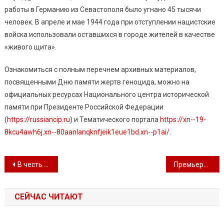
работы в Германию из Севастополя было угнано 45 тысячи
человек. В апреле и мае 1944 года при отступлении нацистские
войска использовали оставшихся в городе жителей в качестве
«живого щита».
Ознакомиться с полным перечнем архивных материалов,
посвященными Дню памяти жертв геноцида, можно на
официальных ресурсах Национального центра исторической
памяти при Президенте Российской Федерации
(
https://russiancip.ru
) и Тематического портала
https://xn--19-
8kcu4awh6j.xn--80aanlanqknfjeik1eue1bd.xn--p1ai/
.
Навигация по записям
В честь Героев Великой Победы
Премьера комедии Н. В. Гоголя «Ревизор» в театре Луначарского
СЕЙЧАС ЧИТАЮТ