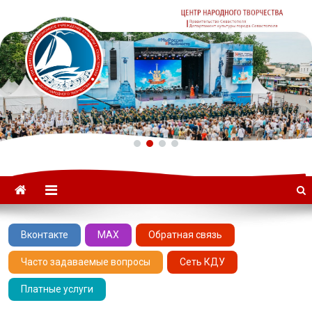
ГАУК «ЦНТ» –
Севастопольский Центр
народного творчества
Вконтакте
MAX
Обратная связь
Часто задаваемые вопросы
Сеть КДУ
Платные услуги