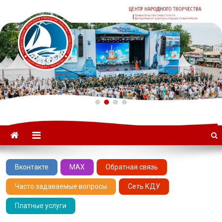
ГАУК «ЦНТ» –
Севастопольский Центр
народного творчества
Вконтакте
MAX
Обратная связь
Часто задаваемые вопросы
Сеть КДУ
Платные услуги