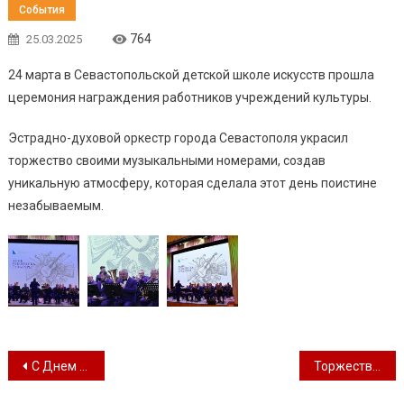
События
764
25.03.2025
24 марта в Севастопольской детской школе искусств прошла
церемония награждения работников учреждений культуры.
Эстрадно-духовой оркестр города Севастополя украсил
торжество своими музыкальными номерами, создав
уникальную атмосферу, которая сделала этот день поистине
незабываемым.
Навигация по записям
С Днем работника культуры!
Торжественная церемония награждения работников учреждений культуры в школе искусств