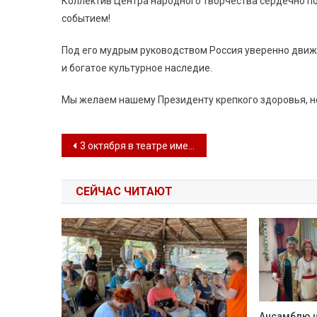
Коллектив Центра народного творчества сердечно 
событием!
Под его мудрым руководством Россия уверенно движ
и богатое культурное наследие.
Мы желаем нашему Президенту крепкого здоровья, не
Навигация по записям
3 октября в театре имени А.В. Луначарского состоялось торжественное мероприятие, посвящённое Дню учителя
СЕЙЧАС ЧИТАЮТ
Ансамблю н