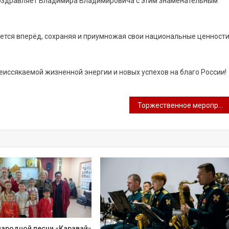
поздравляет Владимира Владимировича с этим знаменательным
ется вперёд, сохраняя и приумножая свои национальные ценност
иссякаемой жизненной энергии и новых успехов на благо России!
Торжественное мероприятие в преддверии Дня работников сельского хозяйства
ародной песни «Каравай»