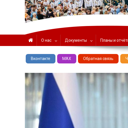
ГАУК «ЦНТ» – Севастоп
О нас
Документы
Планы и отчё
Вконтакте
MAX
Обратная связь
Ч