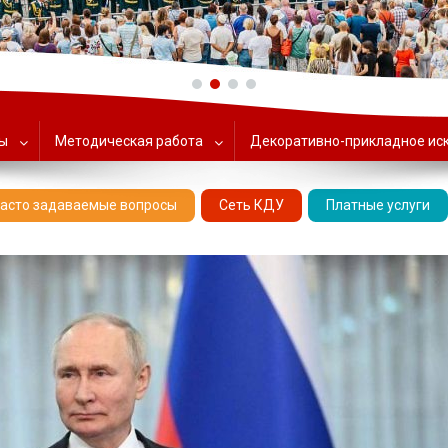
ольский Центр народного тв
ты
Методическая работа
Декоративно-прикладное ис
асто задаваемые вопросы
Сеть КДУ
Платные услуги