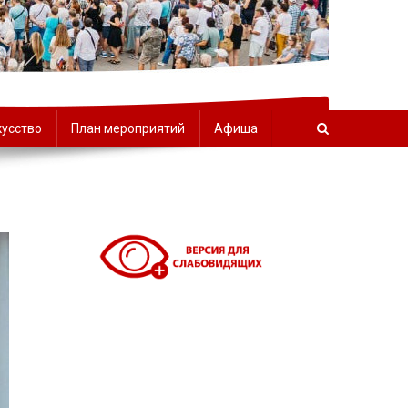
орчества
кусство
План мероприятий
Афиша