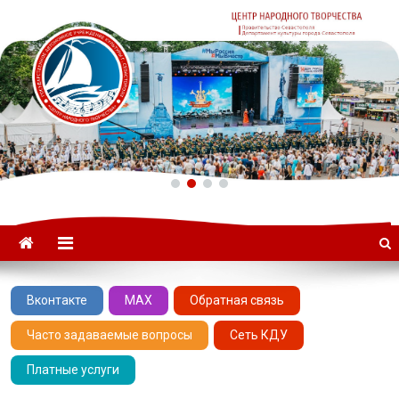
ГАУК «ЦНТ» –
Севастопольский Центр
народного творчества
Вконтакте
MAX
Обратная связь
Часто задаваемые вопросы
Сеть КДУ
Платные услуги