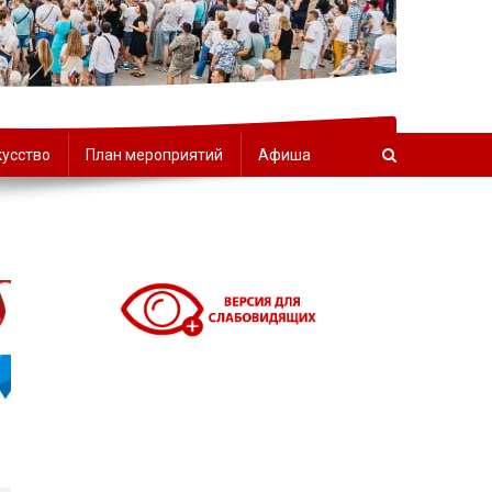
орчества
кусство
План мероприятий
Афиша