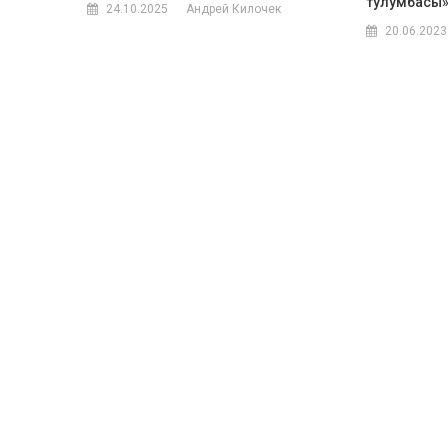
тулумбасы
24.10.2025
Андрей Килочек
20.06.2023