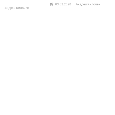
»
03.02.2020
Андрей Килочек
Андрей Килочек