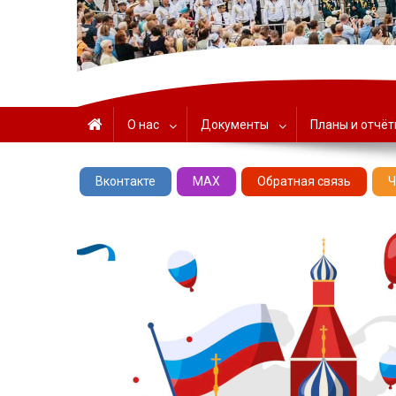
ГАУК «ЦНТ» – Севастоп
О нас
Документы
Планы и отчё
Вконтакте
MAX
Обратная связь
Ч