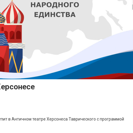
Херсонесе
упит в Античном театре Херсонеса Таврического с программой