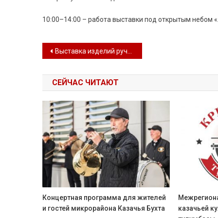
10:00–14:00 – работа выставки под открытым небом 
Навигация по записям
Выставка изделий ручной работы «Живая нить традиций»
СЕЙЧАС ЧИТАЮТ
Концертная программа для жителей
Межрегион
и гостей микрорайона Казачья Бухта
казачьей к