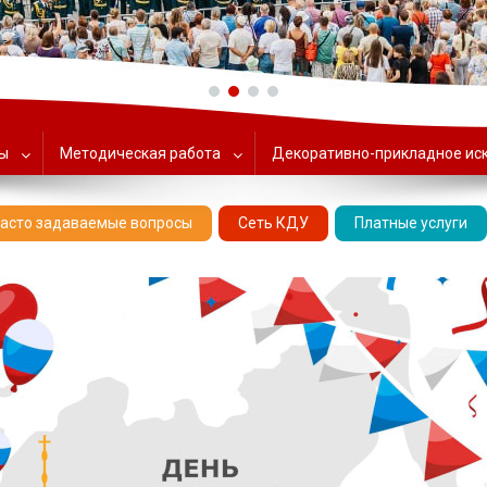
ольский Центр народного тв
ты
Методическая работа
Декоративно-прикладное ис
асто задаваемые вопросы
Сеть КДУ
Платные услуги