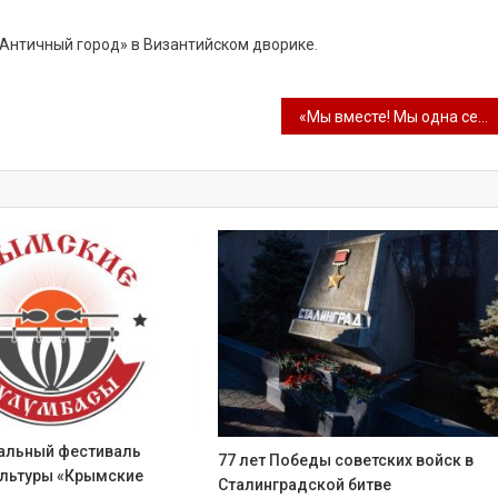
«Античный город» в Византийском дворике.
«Мы вместе! Мы одна семья – Россия!» – праздничный концерт, посвящённый Дню народного единства
альный фестиваль
77 лет Победы советских войск в
ультуры «Крымские
Сталинградской битве