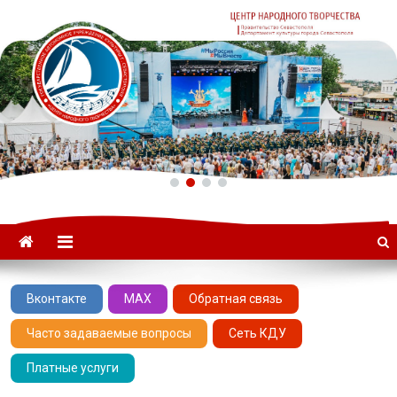
ГАУК «ЦНТ» –
Севастопольский Центр
народного творчества
Вконтакте
MAX
Обратная связь
Часто задаваемые вопросы
Сеть КДУ
Платные услуги