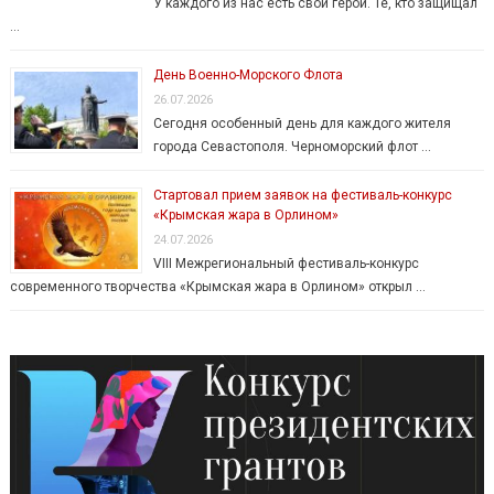
У каждого из нас есть свои герои. Те, кто защищал
…
День Военно-Морского Флота
26.07.2026
Сегодня особенный день для каждого жителя
города Севастополя. Черноморский флот …
Стартовал прием заявок на фестиваль-конкурс
«Крымская жара в Орлином»
24.07.2026
VIII Межрегиональный фестиваль-конкурс
современного творчества «Крымская жара в Орлином» открыл …