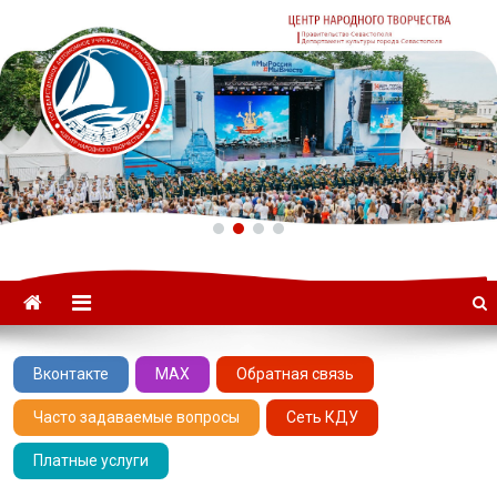
ГАУК «ЦНТ» –
Севастопольский Центр
народного творчества
Вконтакте
MAX
Обратная связь
Часто задаваемые вопросы
Сеть КДУ
Платные услуги