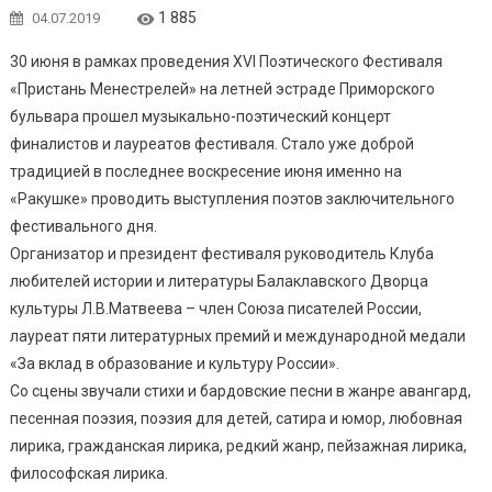
1 885
04.07.2019
30 июня в рамках проведения ХVI Поэтического Фестиваля
«Пристань Менестрелей» на летней эстраде Приморского
бульвара прошел музыкально-поэтический концерт
финалистов и лауреатов фестиваля. Стало уже доброй
традицией в последнее воскресение июня именно на
«Ракушке» проводить выступления поэтов заключительного
фестивального дня.
Организатор и президент фестиваля руководитель Клуба
любителей истории и литературы Балаклавского Дворца
культуры Л.В.Матвеева – член Союза писателей России,
лауреат пяти литературных премий и международной медали
«За вклад в образование и культуру России».
Со сцены звучали стихи и бардовские песни в жанре авангард,
песенная поэзия, поэзия для детей, сатира и юмор, любовная
лирика, гражданская лирика, редкий жанр, пейзажная лирика,
философская лирика.