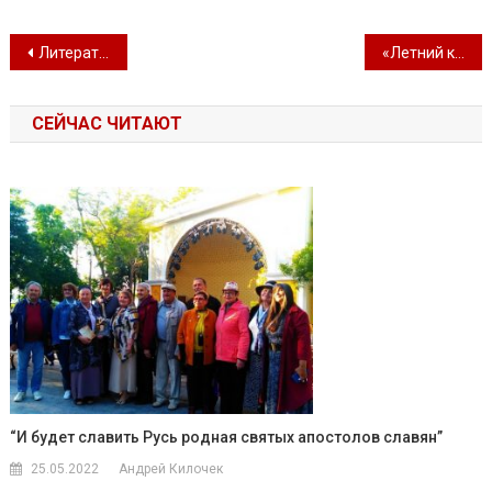
Навигация по записям
Литературно-поэтический час
«Летний концерт» от Образцового ансамбля «Мир надежд» и вокальной группы «Эврика»
СЕЙЧАС ЧИТАЮТ
“И будет славить Русь родная святых апостолов славян”
25.05.2022
Андрей Килочек