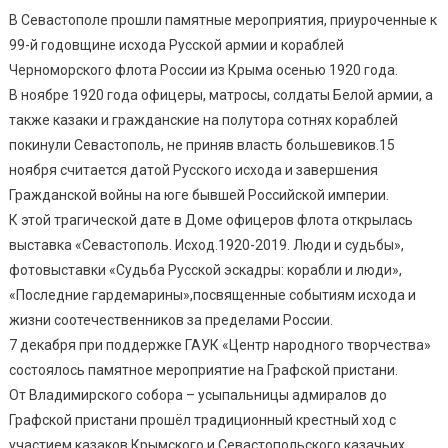
В Севастополе прошли памятные мероприятия, приуроченные к
99-й годовщине исхода Русской армии и кораблей
Черноморского флота России из Крыма осенью 1920 года.
В ноябре 1920 года офицеры, матросы, солдаты Белой армии, а
также казаки и гражданские на полутора сотнях кораблей
покинули Севастополь, не приняв власть большевиков.15
ноября считается датой Русского исхода и завершения
Гражданской войны на юге бывшей Российской империи.
К этой трагической дате в Доме офицеров флота открылась
выставка «Севастополь. Исход.1920-2019. Люди и судьбы»,
фотовыставки «Судьба Русской эскадры: корабли и люди»,
«Последние гардемарины»,посвященные событиям исхода и
жизни соотечественников за пределами России.
7 декабря при поддержке ГАУК «Центр народного творчества»
состоялось памятное мероприятие на Графской пристани.
От Владимирского собора – усыпальницы адмиралов до
Графской пристани прошёл традиционный крестный ход с
участием казаков Крымского и Севастопольского казачьих