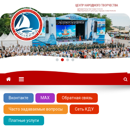
ГАУК «ЦНТ» –
Севастопольский Центр
народного творчества
Вконтакте
MAX
Обратная связь
Часто задаваемые вопросы
Сеть КДУ
Платные услуги