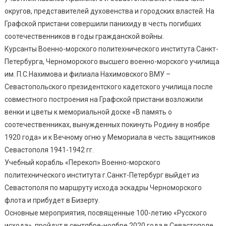
округов, представителей духовенства и городских властей. На
Графской пристани совершили панихиду в честь погибших
соотечественников в годы гражданской войны.
Курсанты Военно-морского политехнического института Санкт-
Петербурга, Черноморского высшего военно-морского училища
им. П.С.Нахимова и филиала Нахимовского ВМУ –
Севастопольского президентского кадетского училища после
совместного построения на Графской пристани возложили
венки и цветы к мемориальной доске «В память о
соотечественниках, вынужденных покинуть Родину в ноябре
1920 года» и к Вечному огню у Мемориала в честь защитников
Севастополя 1941-1942 гг.
Учебный корабль «Перекоп» Военно-морского
политехнического института г.Санкт-Петербург выйдет из
Севастополя по маршруту исхода эскадры Черноморского
флота и прибудет в Бизерту.
Основные мероприятия, посвященные 100-летию «Русского
исхода», пройдут в сентябре-ноябре 2020 года в Севастополе,