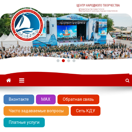
ГАУК «ЦНТ» –
Севастопольский Центр
народного творчества
Вконтакте
MAX
Обратная связь
Часто задаваемые вопросы
Сеть КДУ
Платные услуги