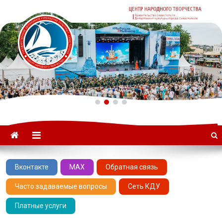
ГАУК «ЦНТ» –
Севастопольский Центр
народного творчества
Вконтакте
MAX
Обратная связь
Часто задаваемые вопросы
Сеть КДУ
Платные услуги