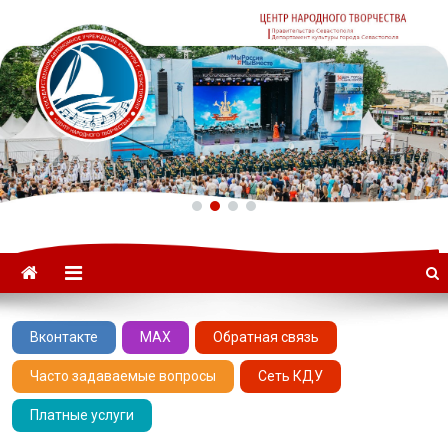
ГАУК «ЦНТ» –
Севастопольский Центр
народного творчества
Вконтакте
MAX
Обратная связь
Часто задаваемые вопросы
Сеть КДУ
Платные услуги