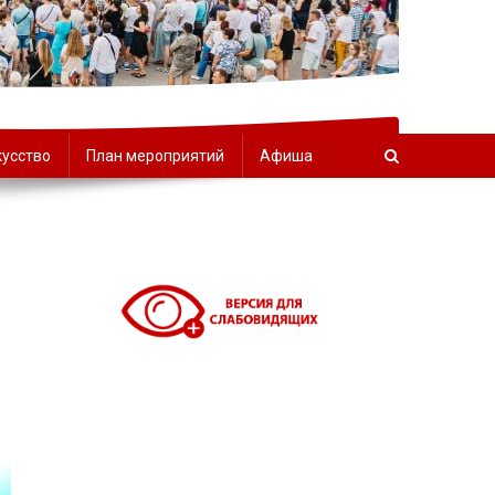
орчества
кусство
План мероприятий
Афиша