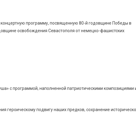
а концертную программу, посвященную 80-й годовщине Победы в
годовщине освобождения Севастополя от немецко-фашистских
уша» с программой, наполненной патриотическими композициями 
ения героическому подвигу наших предков, сохранение историческ