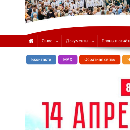
ГАУК «ЦНТ» – Севастоп
О нас
Документы
Планы и отчё
Вконтакте
MAX
Обратная связь
Ч