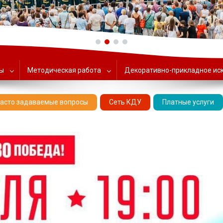
ольский Центр народного тв
ты
Методическая работа
Декоративно-прикладное ис
асто задаваемые вопросы
Сеть КДУ
Платные услуги