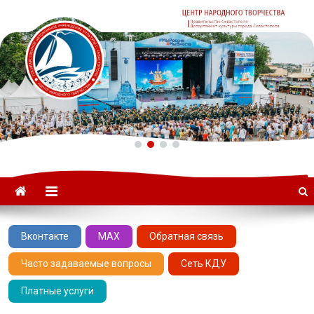
ГАУК «ЦНТ» –
Севастопольский Центр
народного творчества
Вконтакте
MAX
Обратная связь
Часто задаваемые вопросы
Сеть КДУ
Платные услуги