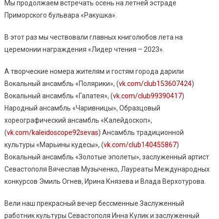
Мы продолжаем встречать осень на летней эстраде
Приморского бульвара «Ракушка».
В этот раз мы чествовали главных книголюбов лета на
церемонии награждения «Лидер чтения – 2023».
А творческие номера жителям и гостям города дарили
Вокальный ансамбль «Полярики», (
vk.com/club153607424
)
Вокальный ансамбль «Галатея», (
vk.com/club99390417
)
Народный ансамбль «Чаривницы», Образцовый
хореографический ансамбль «Калейдоскоп»,
(
vk.com/kaleidoscope92sevas
) Ансамбль традиционной
культуры «Марьины кудесы», (
vk.com/club140455867
)
Вокальный ансамбль «Золотые эполеты», заслуженный артист
Севастополя Вячеслав Музыченко, Лауреаты Международных
конкурсов Эмиль Огнев, Ирина Князева и Влада Верхотурова.
Вели наш прекрасный вечер бессменные Заслуженный
работник культуры Севастополя Инна Кулик и заслуженный