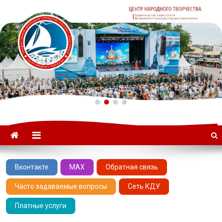
ГАУК «ЦНТ» –
Севастопольский Центр
народного творчества
Вконтакте
MAX
Обратная связь
Часто задаваемые вопросы
Сеть КДУ
Платные услуги