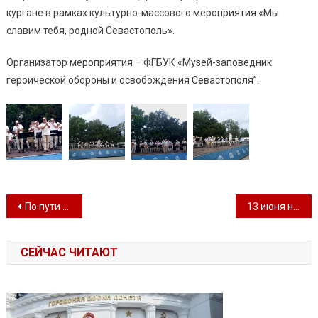
кургане в рамках культурно-массового мероприятия «Мы
славим тебя, родной Севастополь».
Организатор мероприятия – ФГБУК «Музей-заповедник
героической обороны и освобождения Севастополя”.
Навигация по записям
По пути добра и мастерства
13 июня на сцене летней эстрады Приморского бульвара «Ракушка» состоялась концертная программа
СЕЙЧАС ЧИТАЮТ