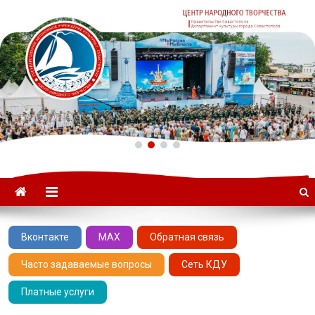
ГАУК «ЦНТ» –
Севастопольский Центр
народного творчества
Вконтакте
MAX
Обратная связь
Часто задаваемые вопросы
Сеть КДУ
Платные услуги