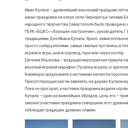
Иван Купала – древнейший языческий праздник летне
канун праздника на озере села Черноречье силами Б
народного творчества Севастополя было проведено 
ГБУК «БЦКС» «Хорошее настроение», руководитель Г.
традициями Дня Ивана Купала. Яркое, зажигательное
просто созерцателями, самые смелые пустились в пля
играли в игры, шли в хоровод, прыгали через костер.
Евгения Ильясова – ведущая мероприятия пришла на 
веселый игровой марафон: Русалка играла со зрител
Кикимора предложила участникам заплести поролонов
Присутствующие могли завязать на дерево Купаленку 
Пока он прогорал, участники праздника водили хоров
Купала – один из важнейших обрядов, цель его – при
смелые участники праздника совершили этот древний
соблюдая традицию древних славян.