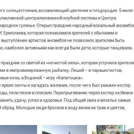
го солнцестояния, восхваляющий цветение и плодородие. 5 июля 
алаклавской централизованной клубной системы и Центра
народное гулянье. Открыл праздник народный вокальный ансамбл
И. Ермолаева, которая познакомила зрителей с обычаями и
 выступление артистов ансамбля не позволило зрителям быть
с, наиболее активными как всегда были дети, которые танцевали,
праздник со свитой из «нечистой силы», которая устроила зрител
ями в импровизированную рыбалку, Леший – в парашютистов,
ые косы, а Водяной – игру «Капитошка».
яркие ленты и загадать желание, после чего был зажжен костер.
оды, пели песни и плясали. Перепрыгивание через костер на Ивана
манить удачу, успех и здоровье. Под общий смех и веселье самые
 обряд. Молодые люди бросали в воду венки из трав и цветов,