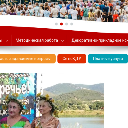
ольский Центр народного тв
ты
Методическая работа
Декоративно-прикладное ис
асто задаваемые вопросы
Сеть КДУ
Платные услуги