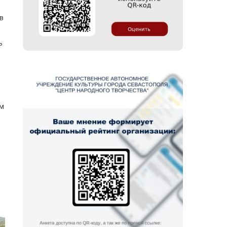
в
ь
ям