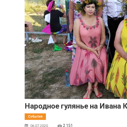
Народное гулянье на Ивана 
События
2 151
06.07.2020