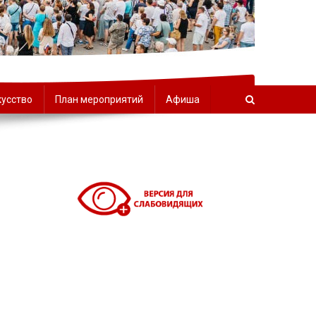
орчества
кусство
План мероприятий
Афиша