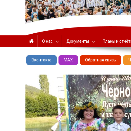
ГАУК «ЦНТ» – Севастоп
О нас
Документы
Планы и отчё
Вконтакте
MAX
Обратная связь
Ч