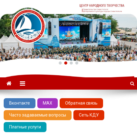
ГАУК «ЦНТ» –
Севастопольский Центр
народного творчества
Вконтакте
MAX
Обратная связь
Часто задаваемые вопросы
Сеть КДУ
Платные услуги