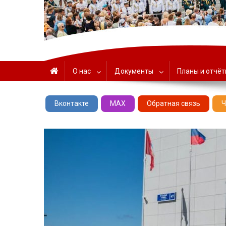
ГАУК «ЦНТ» – Севастоп
О нас
Документы
Планы и отчё
Вконтакте
MAX
Обратная связь
Ч