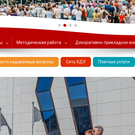
ольский Центр народного тв
ты
Методическая работа
Декоративно-прикладное ис
асто задаваемые вопросы
Сеть КДУ
Платные услуги