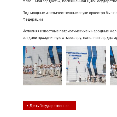
флаг – моя гордость», посвящённая Дню Государств
Под мощные и величественные звуки оркестра был п
Федерации.
Исполняя известные патриотические и народные мел
создали праздничную атмосферу, наполнив сердца з
Навигация по записям
День Государственного флага России!