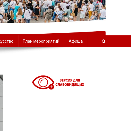
орчества
кусство
План мероприятий
Афиша