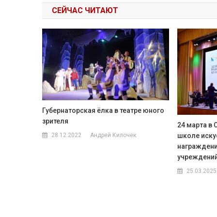
СЕЙЧАС ЧИТАЮТ
Губернаторская ёлка в театре юного
зрителя
24 марта в
28.12.2022
Андрей Килочек
школе иску
награждени
учреждений
25.03.2025