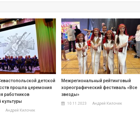
 Севастопольской детской
Межрегиональный рейтинговый
сств прошла церемония
хореографический фестиваль «Все
я работников
звезды»
 культуры
10.11.2023
Андрей Килочек
Андрей Килочек