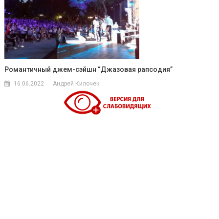
Романтичный джем-сэйшн “Джазовая рапсодия”
16.06.2022
Андрей Килочек