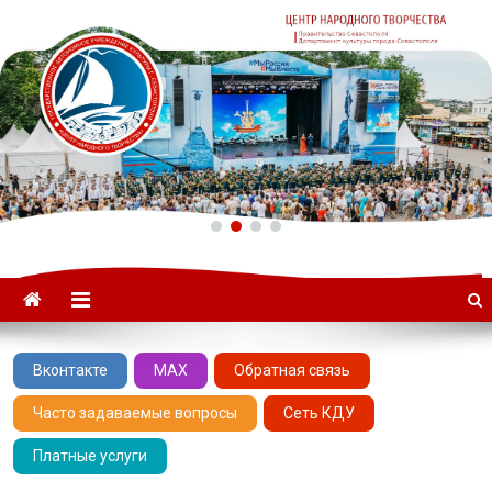
ГАУК «ЦНТ» –
Севастопольский Центр
народного творчества
Вконтакте
MAX
Обратная связь
Часто задаваемые вопросы
Сеть КДУ
Платные услуги