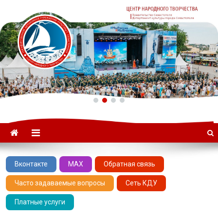
ГАУК «ЦНТ» –
Севастопольский Центр
народного творчества
Вконтакте
MAX
Обратная связь
Часто задаваемые вопросы
Сеть КДУ
Платные услуги