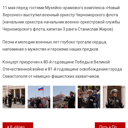
11 мая перед гостями Музейно-храмового комплекса «Новый
Херсонес» выступил военный оркестр Черноморского флота
(начальник оркестра-начальник военно-оркестровой службы
Черноморского флота, капитан 3 ранга Станислав Жиров).
Песни и мелодии военных лет глубоко трогали сердца,
напоминая о мужестве и героизме наших предков.
Концерт приурочен к 80-й годовщине Победы в Великой
Отечественной войне и 81-й годовщине освобождения города
Севастополя от немецко-фашистских захватчиков.
Навигация по записям
В «Новом Херсонесе» состоялся концерт эстрадно-духового оркестра
Путь к Победе