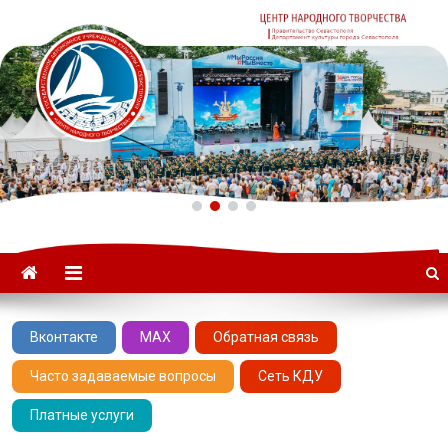
ГАУК «ЦНТ» –
Севастопольский Центр
народного творчества
Вконтакте
MAX
Обратная связь
Часто задаваемые вопросы
Сеть КДУ
Платные услуги