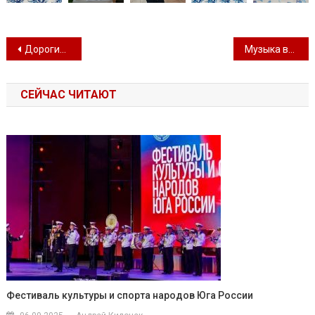
Навигация по записям
Дорогие женщины, с праздником!
Музыка весны
СЕЙЧАС ЧИТАЮТ
Фестиваль культуры и спорта народов Юга России