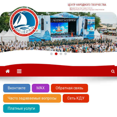
ГАУК «ЦНТ» –
Севастопольский Центр
народного творчества
Вконтакте
MAX
Обратная связь
Часто задаваемые вопросы
Сеть КДУ
Платные услуги