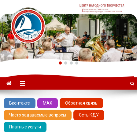
ГАУК «ЦНТ» –
Севастопольский Центр
народного творчества
Вконтакте
MAX
Обратная связь
Часто задаваемые вопросы
Сеть КДУ
Платные услуги