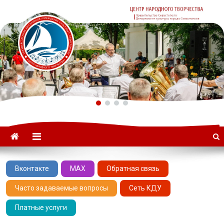
ГАУК «ЦНТ» –
Севастопольский Центр
народного творчества
Вконтакте
MAX
Обратная связь
Часто задаваемые вопросы
Сеть КДУ
Платные услуги