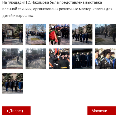
На площади П.С. Нахимова была представлена выставка
военной техники, организованы различные мастер-классы для
детей и взрослых.
Навигация по записям
Дворец культуры рыбаков приглашает на «Масленицу по-флотски!»
Масленица в Золотой Балке