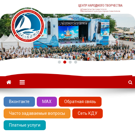
ГАУК «ЦНТ» –
Севастопольский Центр
народного творчества
Вконтакте
MAX
Обратная связь
Часто задаваемые вопросы
Сеть КДУ
Платные услуги