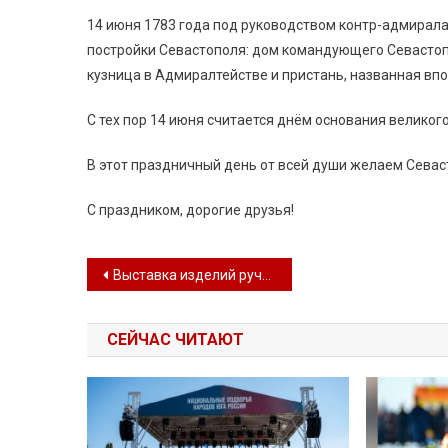
14 июня 1783 года под руководством контр-адмира
постройки Севастополя: дом командующего Севастоп
кузница в Адмиралтействе и пристань, названная вп
С тех пор 14 июня считается днём основания великог
В этот праздничный день от всей души желаем Сева
С праздником, дорогие друзья!
Навигация по записям
Выставка изделий ручной работы «Моя любовь – моя Россия» ко Дню России
СЕЙЧАС ЧИТАЮТ