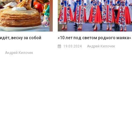
дёт, весну за собой
«10 лет под светом родного маяка»
19.03.2024
Андрей Килочек
Андрей Килочек