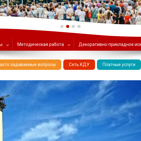
ольский Центр народного тв
ты
Методическая работа
Декоративно-прикладное ис
асто задаваемые вопросы
Сеть КДУ
Платные услуги