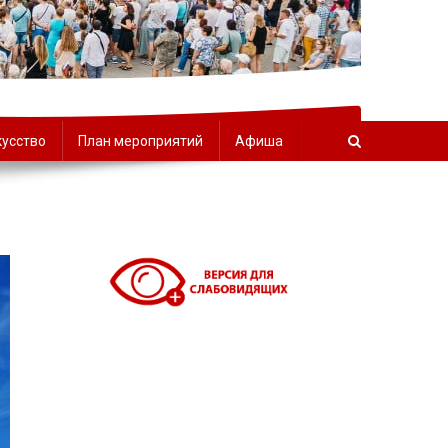
орчества
кусство
План мероприятий
Афиша