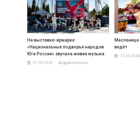
На выставке-ярмарке
Масленица и
«Национальные подворья народов
ведёт
Юга России» звучала живая музыка
13.03.2024
07.09.2025
Андрей Килочек