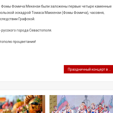
ла Фомы Фомича Мекензи были заложены первые четыре каменные
ольской эскадрой Томаса Маккензи (Фомы Фомича), часовня,
оследствии Графской.
о русского города Севастополя.
стополю процветания!
Праздничный концерт в День города!