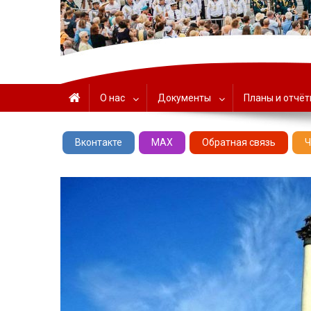
ГАУК «ЦНТ» – Севастоп
О нас
Документы
Планы и отчё
Вконтакте
MAX
Обратная связь
Ч