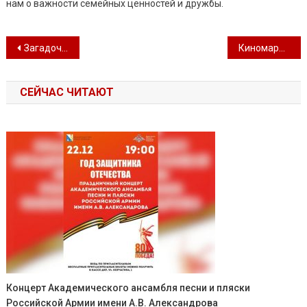
нам о важности семейных ценностей и дружбы.
Навигация по записям
Загадочный и хрупкий инструмент
Киномарафон «Защитники: связь поколений»
СЕЙЧАС ЧИТАЮТ
Концерт Академического ансамбля песни и пляски
Российской Армии имени А.В. Александрова