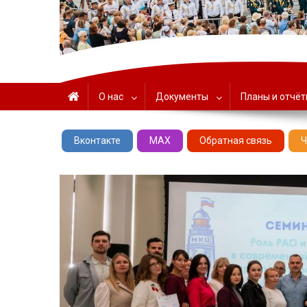
ГАУК «ЦНТ» – Севастоп
О нас
Документы
Планы и отчё
Вконтакте
MAX
Обратная связь
Ч