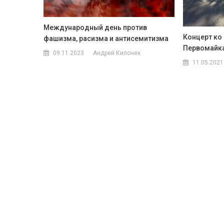
Международный день против
Концерт ко
фашизма, расизма и антисемитизма
Первомайк
09.11.2023
Андрей Килочек
11.05.2021