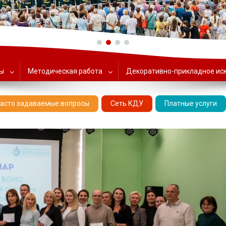
ольский Центр народного тв
ты
Методическая работа
Декоративно-прикладное ис
асто задаваемые вопросы
Сеть КДУ
Платные услуги