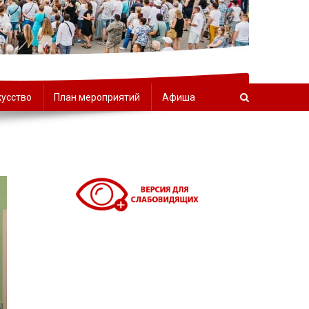
орчества
кусство
План мероприятий
Афиша