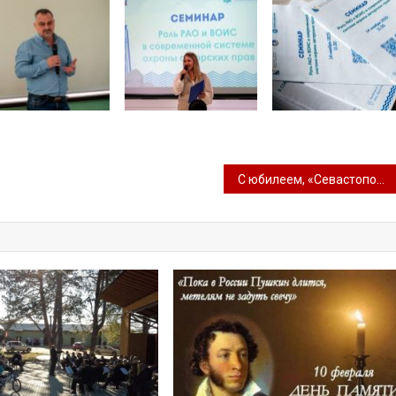
С юбилеем, «Севастопольчанка»! 25 лет в ритме казачьей воли!