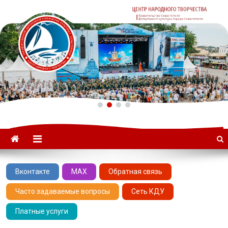
ГАУК «ЦНТ» –
Севастопольский Центр
народного творчества
Вконтакте
MAX
Обратная связь
Часто задаваемые вопросы
Сеть КДУ
Платные услуги