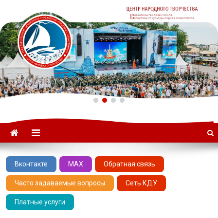
ГАУК «ЦНТ» –
Севастопольский Центр
народного творчества
Вконтакте
MAX
Обратная связь
Часто задаваемые вопросы
Сеть КДУ
Платные услуги