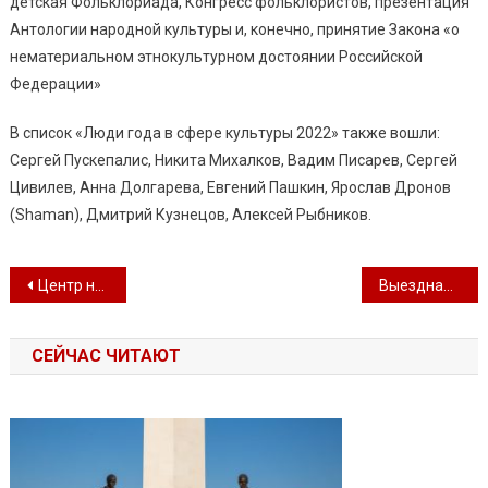
детская Фольклориада, Конгресс фольклористов, презентация
Антологии народной культуры и, конечно, принятие Закона «о
нематериальном этнокультурном достоянии Российской
Федерации»
В список «Люди года в сфере культуры 2022» также вошли:
Сергей Пускепалис, Никита Михалков, Вадим Писарев, Сергей
Цивилев, Анна Долгарева, Евгений Пашкин, Ярослав Дронов
(Shaman), Дмитрий Кузнецов, Алексей Рыбников.
Навигация по записям
Центр народного творчества стал Лауреатом в номинации “Издательская деятельность” за издание книги “Культурно-досуговые учреждения Севастополя. История и современность”
Выездная Губернаторская ёлка в Инкермане
СЕЙЧАС ЧИТАЮТ