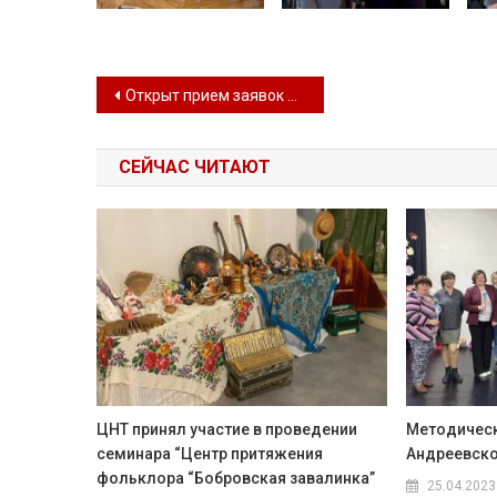
Навигация по записям
Открыт прием заявок на VII Межрегиональный фестиваль-конкурс современного творчества «Крымская жара в Орлином»!
СЕЙЧАС ЧИТАЮТ
ЦНТ принял участие в проведении
Методическ
семинара “Центр притяжения
Андреевско
фольклора “Бобровская завалинка”
25.04.2023