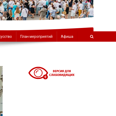
орчества
кусство
План мероприятий
Афиша