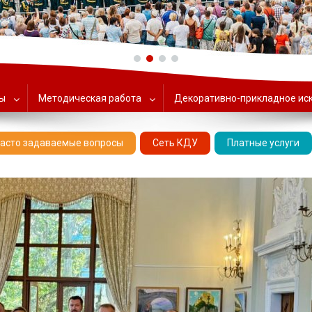
ольский Центр народного тв
ты
Методическая работа
Декоративно-прикладное ис
асто задаваемые вопросы
Сеть КДУ
Платные услуги