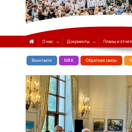
ГАУК «ЦНТ» – Севастоп
О нас
Документы
Планы и отчё
Вконтакте
MAX
Обратная связь
Ч