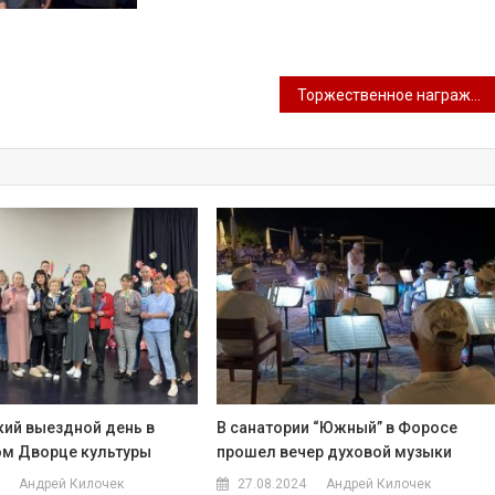
Торжественное награждение деятелей культуры в театре Луначарского
ий выездной день в
В санатории “Южный” в Форосе
м Дворце культуры
прошел вечер духовой музыки
Андрей Килочек
27.08.2024
Андрей Килочек