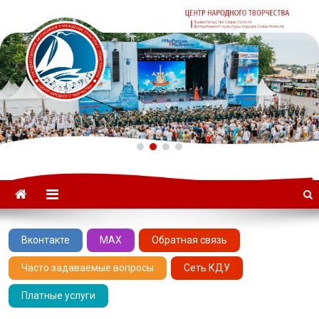
ГАУК «ЦНТ» –
Севастопольский Центр
народного творчества
Вконтакте
MAX
Обратная связь
Часто задаваемые вопросы
Сеть КДУ
Платные услуги