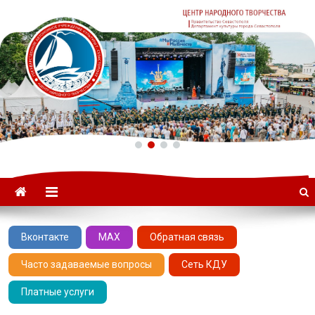
ГАУК «ЦНТ» –
Севастопольский Центр
народного творчества
Вконтакте
MAX
Обратная связь
Часто задаваемые вопросы
Сеть КДУ
Платные услуги