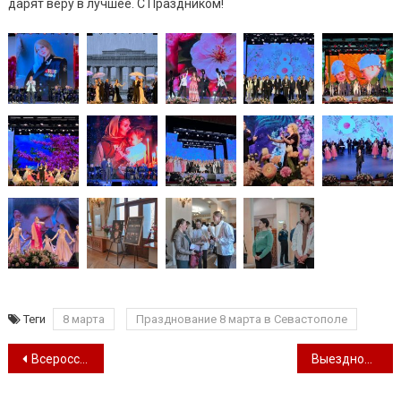
дарят веру в лучшее. С Праздником!
Теги
8 марта
Празднование 8 марта в Севастополе
Навигация по записям
Всероссийская выставка-ярмарка мастеров «Чудики»
Выездной методический день в ДК “Севастопольский”