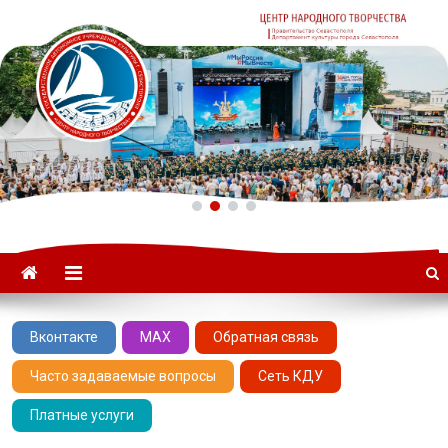
ГАУК «ЦНТ» –
Севастопольский Центр
народного творчества
Вконтакте
MAX
Обратная связь
Часто задаваемые вопросы
Сеть КДУ
Платные услуги