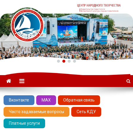
ГАУК «ЦНТ» –
Севастопольский Центр
народного творчества
Вконтакте
MAX
Обратная связь
Часто задаваемые вопросы
Сеть КДУ
Платные услуги