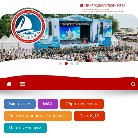
ГАУК «ЦНТ» –
Севастопольский Центр
народного творчества
Вконтакте
MAX
Обратная связь
Часто задаваемые вопросы
Сеть КДУ
Платные услуги