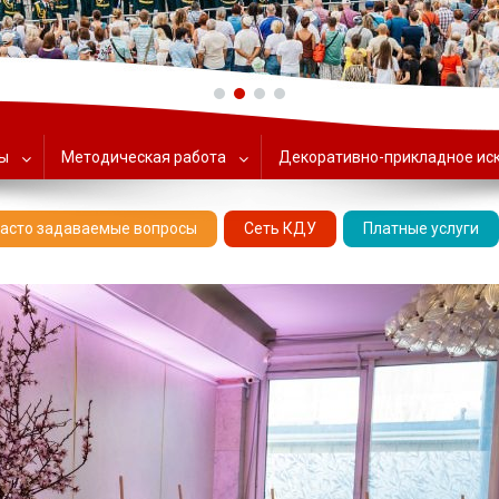
ольский Центр народного тв
ты
Методическая работа
Декоративно-прикладное ис
асто задаваемые вопросы
Сеть КДУ
Платные услуги