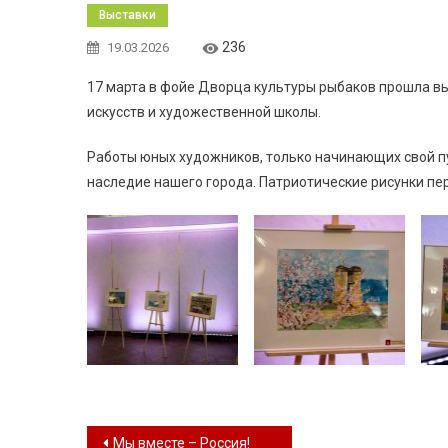
Выставки
236
19.03.2026
17 марта в фойе Дворца культуры рыбаков прошла в
искусств и художественной школы.
Работы юных художников, только начинающих свой пу
наследие нашего города. Патриотические рисунки пе
Навигация по записям
Мы вместе – Россия!