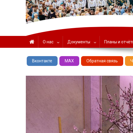
ГАУК «ЦНТ» – Севастоп
О нас
Документы
Планы и отчё
Вконтакте
MAX
Обратная связь
Ч