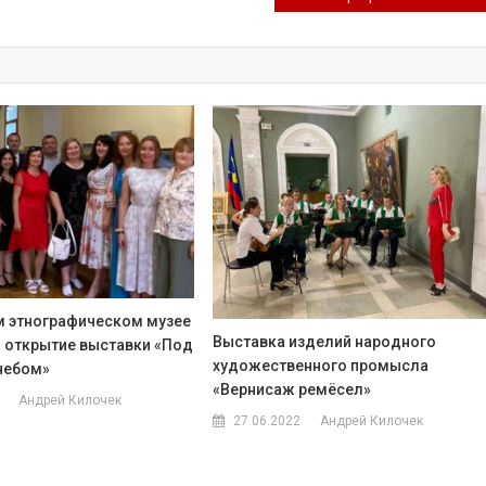
 этнографическом музее
Выставка изделий народного
 открытие выставки «Под
художественного промысла
небом»
«Вернисаж ремёсел»
Андрей Килочек
27.06.2022
Андрей Килочек