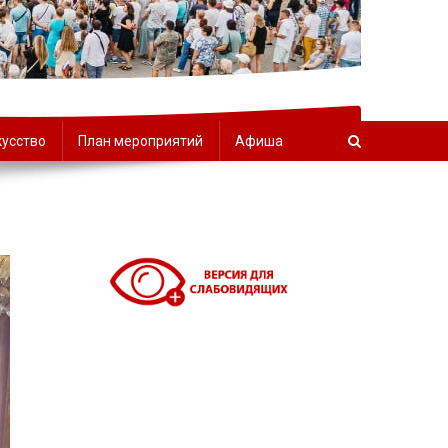
орчества
кусство
План мероприятий
Афиша