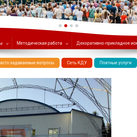
ольский Центр народного тв
ты
Методическая работа
Декоративно-прикладное ис
асто задаваемые вопросы
Сеть КДУ
Платные услуги