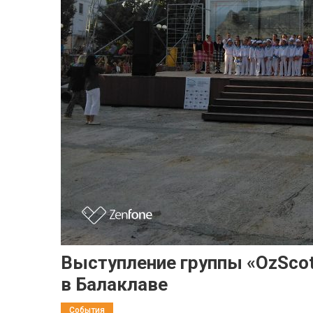
Выступление группы «OzScot
в Балаклаве
События