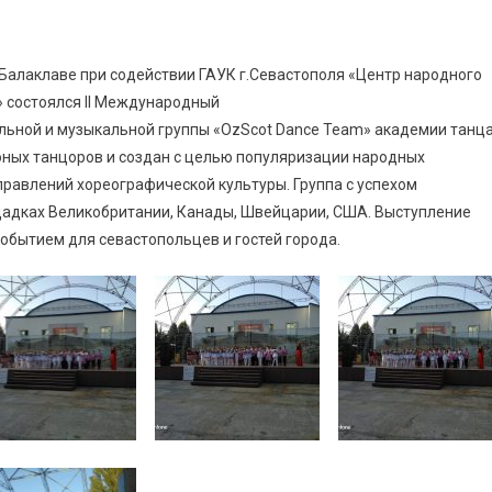
 г.Балаклаве при содействии ГАУК г.Севастополя «Центр народного
» состоялся II Международный
альной и музыкальной группы «OzScot Dance Team» академии танц
 юных танцоров и создан с целью популяризации народных
равлений хореографической культуры. Группа с успехом
адках Великобритании, Канады, Швейцарии, США. Выступление
обытием для севастопольцев и гостей города.