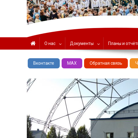
ГАУК «ЦНТ» – Севастоп
О нас
Документы
Планы и отчё
Вконтакте
MAX
Обратная связь
Ч