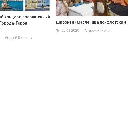
й концерт, посвященный
Широкая «масленица по-флотски»!
Города-Героя
ля
02.03.2020
Андрей Килочек
Андрей Килочек