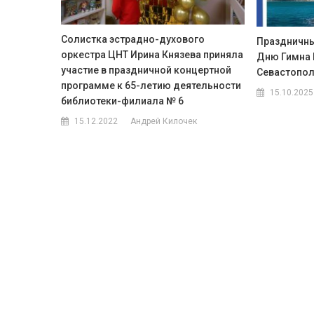
Солистка эстрадно-духового
Праздничны
оркестра ЦНТ Ирина Князева приняла
Дню Гимна 
участие в праздничной концертной
Севастопо
программе к 65-летию деятельности
15.10.2025
библиотеки-филиала № 6
15.12.2022
Андрей Килочек