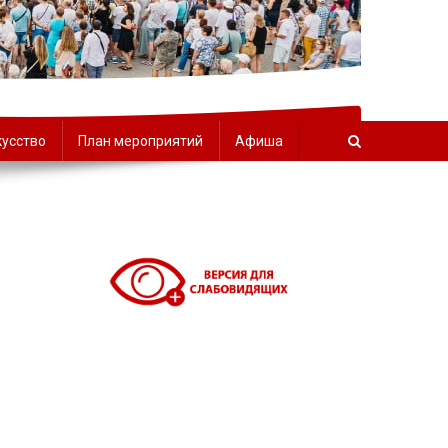
орчества
кусство
План мероприятий
Афиша