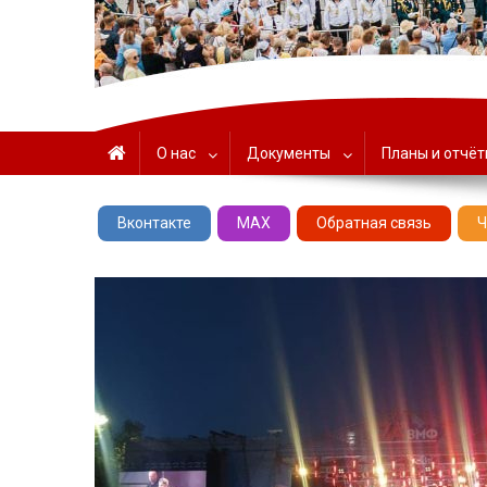
ГАУК «ЦНТ» – Севастоп
О нас
Документы
Планы и отчё
Вконтакте
MAX
Обратная связь
Ч