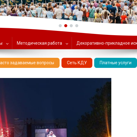
ольский Центр народного тв
ты
Методическая работа
Декоративно-прикладное ис
асто задаваемые вопросы
Сеть КДУ
Платные услуги