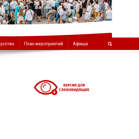
орчества
кусство
План мероприятий
Афиша