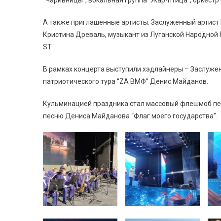
“Чаривницы”, вокальная группа “Жар-птица”, оркестр 
А также приглашенные артисты: Заслуженный артист Р
Кристина Древаль, музыкант из Луганской Народной 
ST.
В рамках концерта выступили хэдлайнеры – Заслуже
патриотического тура “ZA ВМФ” Денис Майданов.
Кульминацией праздника стал массовый флешмоб пере
песню Дениса Майданова “Флаг моего государства”.