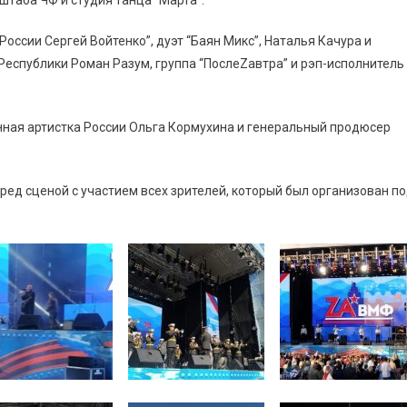
штаба ЧФ и студия танца “Марта”.
оссии Сергей Войтенко”, дуэт “Баян Микс”, Наталья Качура и
Республики Роман Разум, группа “ПослеZавтра” и рэп-исполнитель
нная артистка России Ольга Кормухина и генеральный продюсер
д сценой с участием всех зрителей, который был организован п