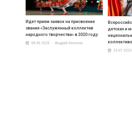
Идет прием заявок на присвоение
Всероссийс
звания «Заслуженный коллектив
детских и 
народного творчества» в 2020 году
национальн
коллективов
08.06.2020
Андрей Килочек
23.07.2023