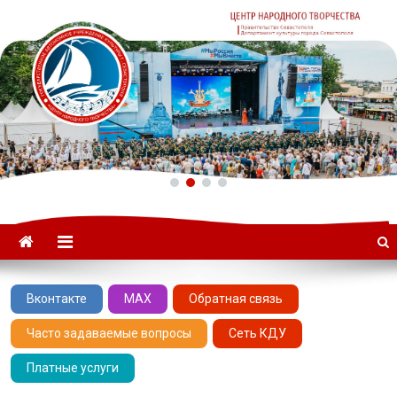
ГАУК «ЦНТ» –
Севастопольский Центр
народного творчества
Вконтакте
MAX
Обратная связь
Часто задаваемые вопросы
Сеть КДУ
Платные услуги