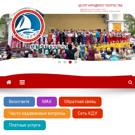
ГАУК «ЦНТ» –
Севастопольский Центр
народного творчества
Вконтакте
MAX
Обратная связь
Часто задаваемые вопросы
Сеть КДУ
Платные услуги