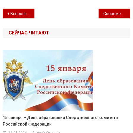
Навигация по записям
Всероссийский семинар руководителей информационно-издательских служб в ГРДНТ
Современные инструменты продвижения любительского искусства. Общероссийские тренды и региональные практики
СЕЙЧАС ЧИТАЮТ
15 января – День образования Следственного комитета
Российской Федерации
15.01.2024
Андрей Килочек