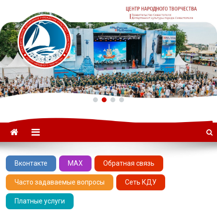
ГАУК «ЦНТ» –
Севастопольский Центр
народного творчества
Вконтакте
MAX
Обратная связь
Часто задаваемые вопросы
Сеть КДУ
Платные услуги