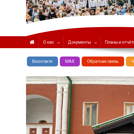
ГАУК «ЦНТ» – Севастоп
О нас
Документы
Планы и отчё
Вконтакте
MAX
Обратная связь
Ч