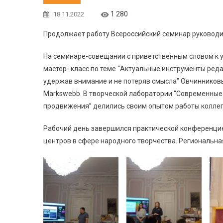
1 280
18.11.2022
Продолжает работу Всероссийский семинар руководи
На семинаре-совещании с приветственным словом к у
мастер- класс по теме “Актуальные инструменты ред
удержав внимание и не потеряв смысла” Овчинников
Markswebb. В творческой лаборатории “Современные
продвижения” делились своим опытом работы коллег
Рабочий день завершился практической конференци
центров в сфере народного творчества. Региональная