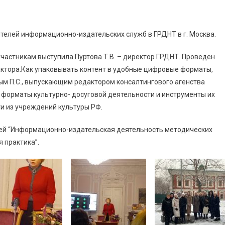
телей информационно-издательских служб в ГРДНТ в г. Москва.
частникам выступила Пуртова Т.В. – директор ГРДНТ. Проведен
актора.Как упаковывать контент в удобные цифровые форматы,
ым П.С., выпускающим редактором консалтингового агенства
 форматы культурно- досуговой деятельности и инструменты их
и из учреждений культуры РФ.
ей “Информационно-издательская деятельность методических
 практика”.