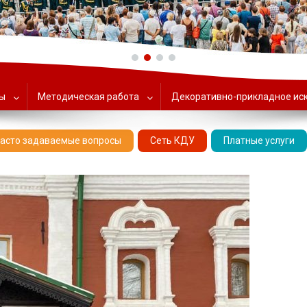
ольский Центр народного тв
ты
Методическая работа
Декоративно-прикладное ис
асто задаваемые вопросы
Сеть КДУ
Платные услуги