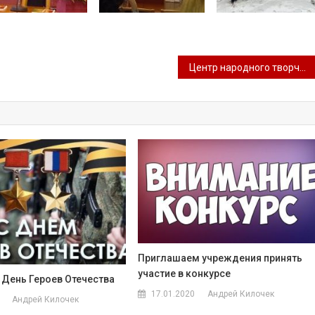
Центр народного творчества стал участником творческой лаборатории в г. Тула
Приглашаем учреждения принять
участие в конкурсе
 День Героев Отечества
17.01.2020
Андрей Килочек
Андрей Килочек