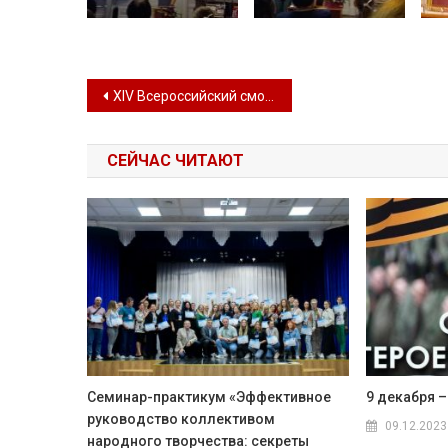
Навигация по записям
XIV Всероссийский смотр информационной деятельности домов (центров) народного творчества
СЕЙЧАС ЧИТАЮТ
Семинар-практикум «Эффективное
9 декабря –
руководство коллективом
09.12.2023
народного творчества: секреты