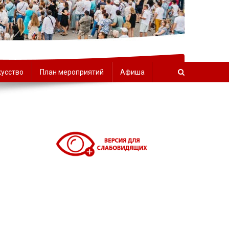
орчества
кусство
План мероприятий
Афиша